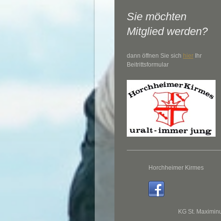
Sie möchten
Mitglied werden?
dann öffnen Sie sich
hier
Ihr
Beitrittsformular
Horchheimer Kirmes
KG St. Maximin