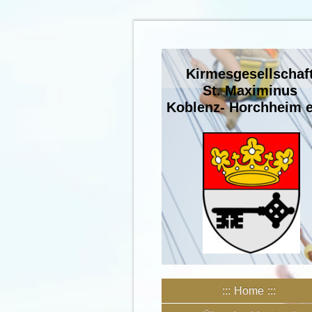
Kirmesgesellschaf
St. Maximinus
Koblenz- Horchheim e
Home