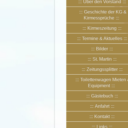
Über den Vorstand
Geschichte der KG &
Kirmessprüche
Kirmeszeitung
Termine & Aktuelles
Bilder
St. Martin
Zeitungssplitter
Toilettenwagen Mieten
Equipment
Gästebuch
Anfahrt
Kontakt
Links