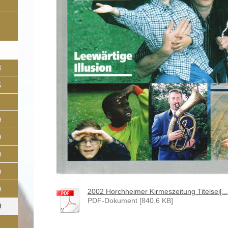
8
5
9
9
9
9
9
2002 Horchheimer Kirmeszeitung Titelsei[...
PDF-Dokument [840.6 KB]
9