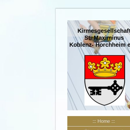
Kirmesgesellschaf
St. Maximinus
Koblenz- Horchheim e
Home