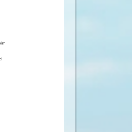
eim
d