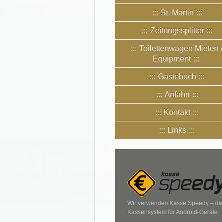
St. Martin
Zeitungssplitter
Toilettenwagen Mieten
Equipment
Gästebuch
Anfahrt
Kontakt
Links
Wir verwenden Kasse Speedy – da
Kassensystem für Android-Geräte