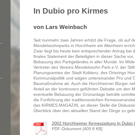
In Dubio pro Kirmes
von Lars Weinbach
Seit nunmehr zwei Jahren erhitzt die Frage, ob auf
Mendelssohnparks in Horchheim ein Altenheim erricht
Zwar liegt bis heute kein entsprechender Antrag bei
finales Statement der Beteiligten in dieser Sache vor,
Bebauung des Parkgeländes in aller Munde. lm Widers
Vertreter des Vereins Mendelssohn Park e.V, der Stif
Planungsamtes der Stadt Koblenz, des Ortsrings Ho
Kommunalpolitik und wägen untereinander Pro und C
Baumaßnahme ab. Auch die Horchheirner Bürger ne
Anteil an der kontrovers geführten Debatte um den 
eventuelle Bebauung der Grünanlage beträfe unmitt
die Fortführung der traditionsreichen Kirmesveransta
das KIRMES.MAGAZIN, an dieser Stelle die Diskussio
Überblick über den aktuellen Stand der Dinge zu geb
2002 Horchheimer Kirmeszeitung In Dubio [.
PDF-Dokument [409.8 KB]