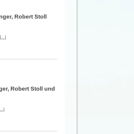
ger, Robert Stoll
...]
er, Robert Stoll und
..]