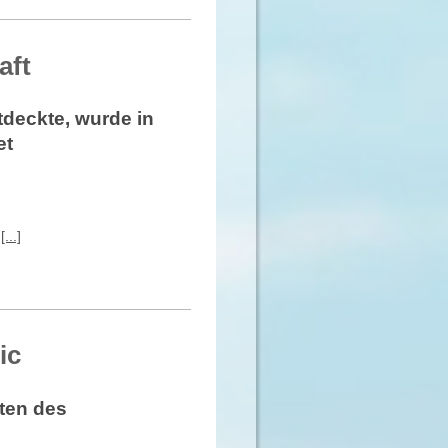
aft
deckte, wurde in
et
...]
ic
ten des