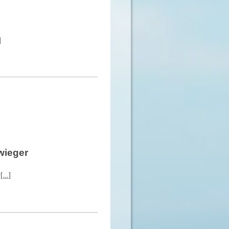
]
wieger
...]