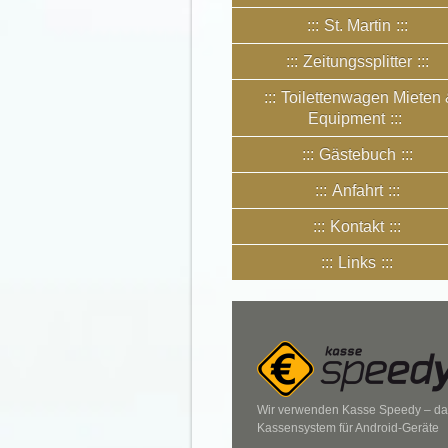
St. Martin
Zeitungssplitter
Toilettenwagen Mieten
Equipment
Gästebuch
Anfahrt
Kontakt
Links
Wir verwenden Kasse Speedy – da
Kassensystem für Android-Geräte