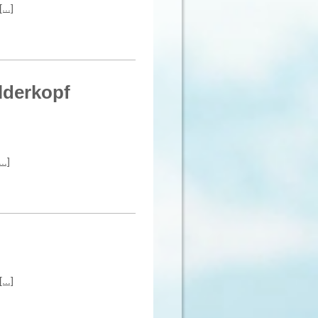
..]
lderkopf
..]
..]