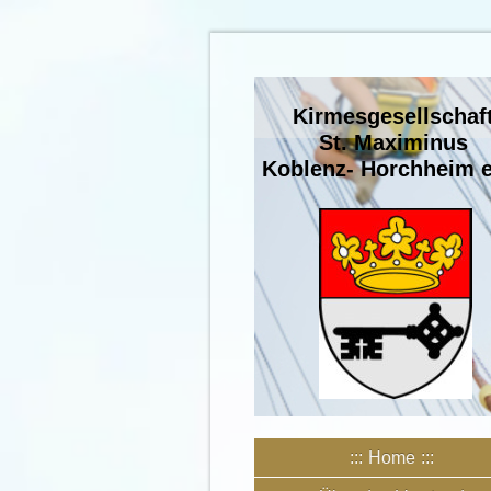
Kirmesgesellschaf
St. Maximinus
Koblenz- Horchheim e
Home