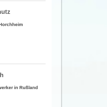
hutz
 Horchheim
eh
werker in Rußland