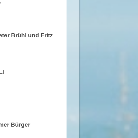
r
ter Brühl und Fritz
.]
mer Bürger