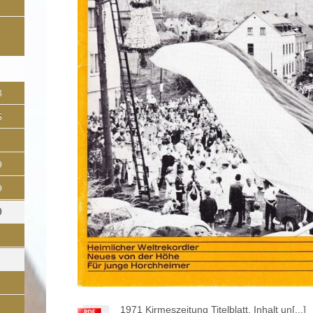
8
5
9
9
9
1971 Kirmeszeitung Titelblatt, Inhalt un[...]