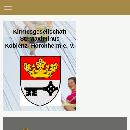
Kirmesgesellschaft
St. Maximinus
Koblenz- Horchheim e. V.