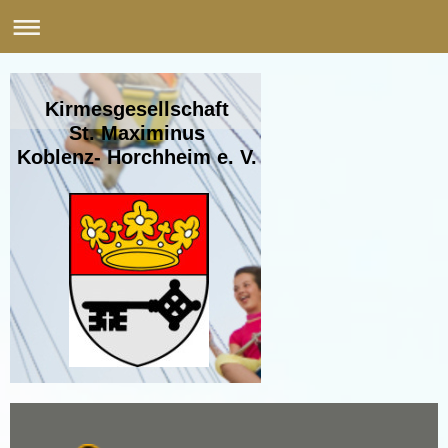
Kirmesgesellschaft
St. Maximinus
Koblenz- Horchheim e. V.